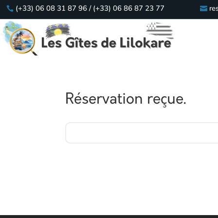
(+33) 06 08 31 87 96 / (+33) 06 86 87 23 77
re
Réservation reçue.