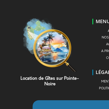
MEN
NOS
A
A PR
C
LÉGA
Location de Gîtes sur Pointe-
MENT
Noire
POLIT